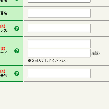
当者名
部署名
必須】
ドレス
必須】
ワード
(確認)
※２回入力してください。
必須】
話番号