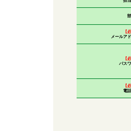
担
【
メールア
【
パス
【
電